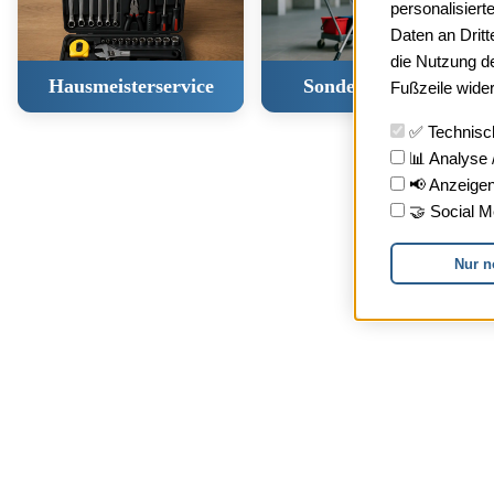
personalisier
Daten an Dritte
die Nutzung de
Hausmeisterservice
Sonderreinigung
Fußzeile wider
✅ Technisc
📊 Analyse /
📢 Anzeigen
🤝 Social M
Nur n