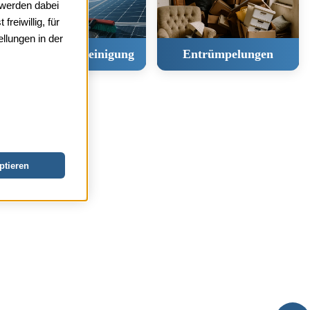
 werden dabei
freiwillig, für
ellungen in der
Photovoltaikreinigung
Entrümpelungen
ptieren